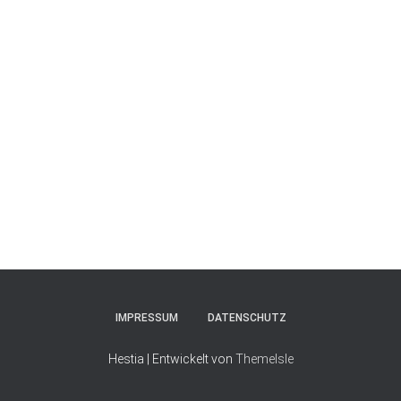
IMPRESSUM
DATENSCHUTZ
Hestia | Entwickelt von
ThemeIsle