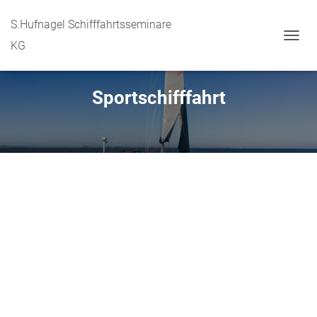
S.Hufnagel Schifffahrtsseminare
KG
N
A
V
I
Sportschifffahrt
G
A
T
I
O
N
U
M
S
C
H
A
L
T
E
N