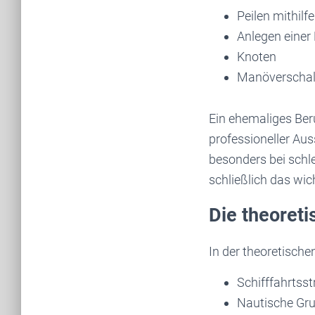
Peilen mithilf
Anlegen einer
Knoten
Manöverschal
Ein ehemaliges Beru
professioneller Au
besonders bei schl
schließlich das wich
Die theoreti
In der theoretisc
Schifffahrtss
Nautische Gr